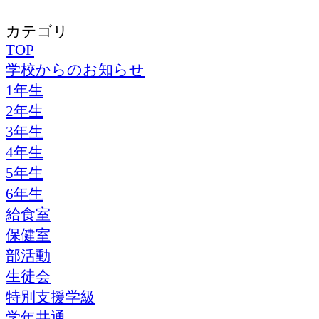
カテゴリ
TOP
学校からのお知らせ
1年生
2年生
3年生
4年生
5年生
6年生
給食室
保健室
部活動
生徒会
特別支援学級
学年共通