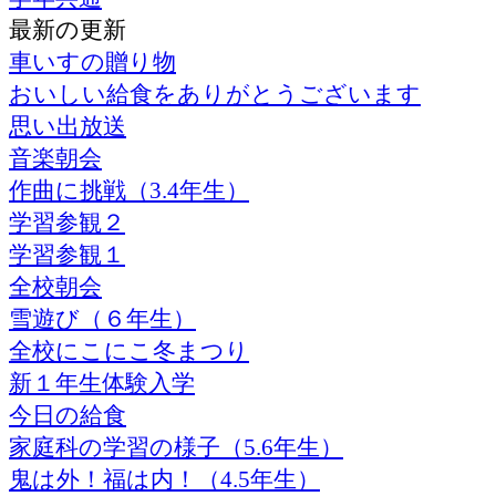
最新の更新
車いすの贈り物
おいしい給食をありがとうございます
思い出放送
音楽朝会
作曲に挑戦（3.4年生）
学習参観２
学習参観１
全校朝会
雪遊び（６年生）
全校にこにこ冬まつり
新１年生体験入学
今日の給食
家庭科の学習の様子（5.6年生）
鬼は外！福は内！（4.5年生）