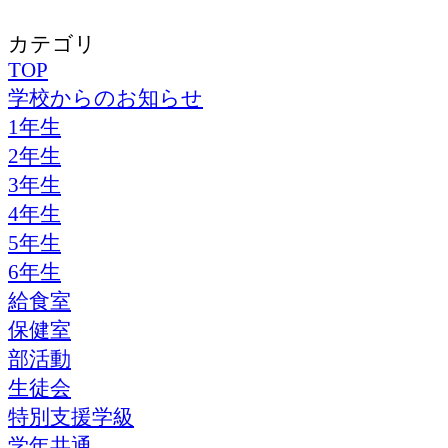
カテゴリ
TOP
学校からのお知らせ
1年生
2年生
3年生
4年生
5年生
6年生
給食室
保健室
部活動
生徒会
特別支援学級
学年共通