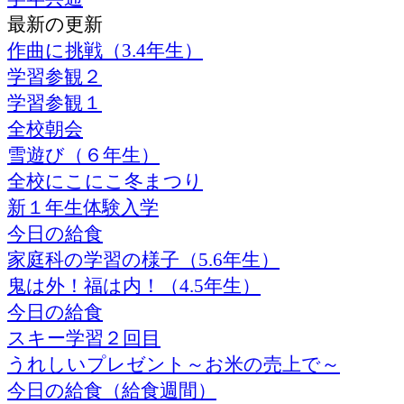
最新の更新
作曲に挑戦（3.4年生）
学習参観２
学習参観１
全校朝会
雪遊び（６年生）
全校にこにこ冬まつり
新１年生体験入学
今日の給食
家庭科の学習の様子（5.6年生）
鬼は外！福は内！（4.5年生）
今日の給食
スキー学習２回目
うれしいプレゼント～お米の売上で～
今日の給食（給食週間）