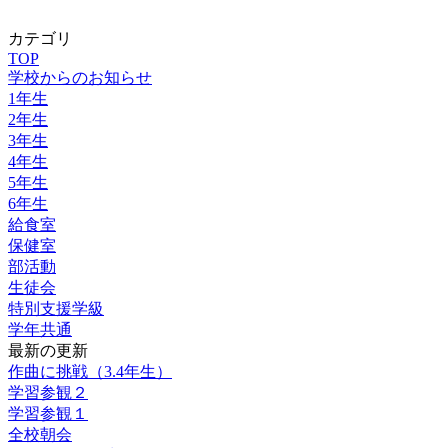
カテゴリ
TOP
学校からのお知らせ
1年生
2年生
3年生
4年生
5年生
6年生
給食室
保健室
部活動
生徒会
特別支援学級
学年共通
最新の更新
作曲に挑戦（3.4年生）
学習参観２
学習参観１
全校朝会