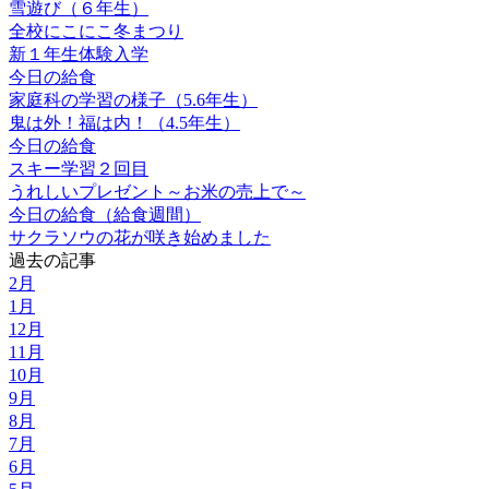
雪遊び（６年生）
全校にこにこ冬まつり
新１年生体験入学
今日の給食
家庭科の学習の様子（5.6年生）
鬼は外！福は内！（4.5年生）
今日の給食
スキー学習２回目
うれしいプレゼント～お米の売上で～
今日の給食（給食週間）
サクラソウの花が咲き始めました
過去の記事
2月
1月
12月
11月
10月
9月
8月
7月
6月