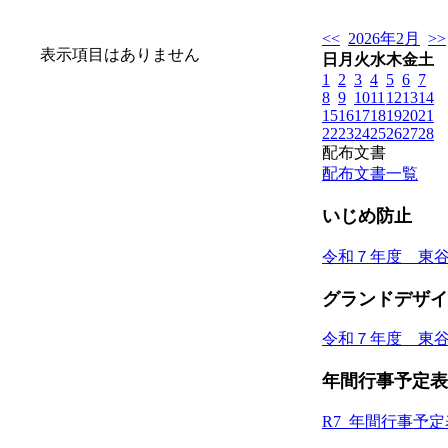
<<
2026年2月
>>
表示項目はありません
日
月
火
水
木
金
土
1
2
3
4
5
6
7
8
9
10
11
12
13
14
15
16
17
18
19
20
21
22
23
24
25
26
27
28
配布文書
配布文書一覧
いじめ防止
令和７年度 東
グランドデザイ
令和７年度 東
年間行事予定表
R7_年間行事予定