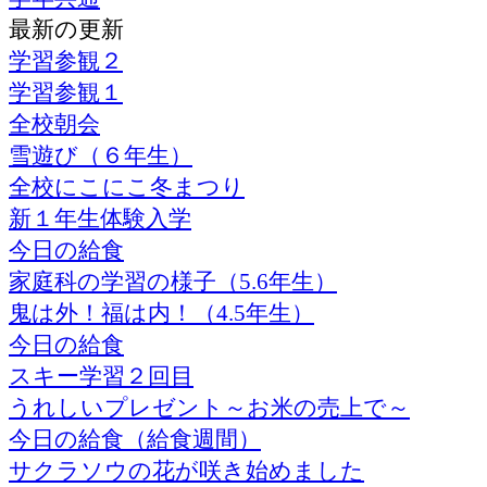
最新の更新
学習参観２
学習参観１
全校朝会
雪遊び（６年生）
全校にこにこ冬まつり
新１年生体験入学
今日の給食
家庭科の学習の様子（5.6年生）
鬼は外！福は内！（4.5年生）
今日の給食
スキー学習２回目
うれしいプレゼント～お米の売上で～
今日の給食（給食週間）
サクラソウの花が咲き始めました