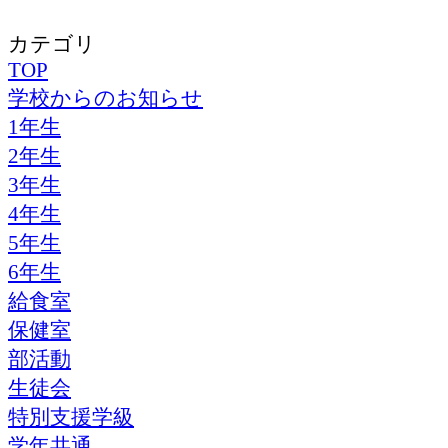
カテゴリ
TOP
学校からのお知らせ
1年生
2年生
3年生
4年生
5年生
6年生
給食室
保健室
部活動
生徒会
特別支援学級
学年共通