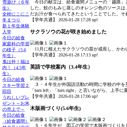
今日の献立は、給食週間メニューの「越路」と
雪遊び（６年
した。鮭のもみじ蒸しのオレンジ色のソースは
生）
だお汁が食べられてきたということでした。そ
全校にこにこ
【学年共通】 2026-01-28 17:28 up!
冬まつり
新１年生体験
サクラソウの花が咲き始めました
入学
今日の給食
家庭科の学習
11月に植えたサクラソウの苗が成長し、かわ
の様子（5.6
【学年共通】 2026-01-28 17:13 up!
年生）
鬼は外！福は
英語で学校案内（3.4年生）
内！（4.5年
生）
今日の給食
３・４年生が外国語活動の時間に学校の中を英語で
スキー学習２
「turn left」「turn right」と言いなが
回目
【学年共通】 2026-01-28 17:06 up!
うれしいプレ
ゼント～お米
木版画づくり(5.6年生)
の売上で～
今日の給食
（給食週間）
５・６年生が、図工の学習で木版画づくりをし