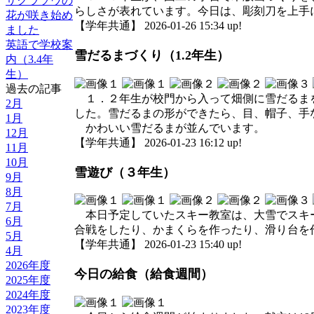
サクラソウの
らしさが表れています。今日は、彫刻刀を上手
花が咲き始め
【学年共通】 2026-01-26 15:34 up!
ました
英語で学校案
雪だるまづくり（1.2年生）
内（3.4年
生）
過去の記事
１．２年生が校門から入って畑側に雪だるまを
2月
した。雪だるまの形ができたら、目、帽子、手
1月
かわいい雪だるまが並んでいます。
12月
【学年共通】 2026-01-23 16:12 up!
11月
10月
雪遊び（３年生）
9月
8月
7月
本日予定していたスキー教室は、大雪でスキー
6月
合戦をしたり、かまくらを作ったり、滑り台を
5月
【学年共通】 2026-01-23 15:40 up!
4月
2026年度
今日の給食（給食週間）
2025年度
2024年度
2023年度