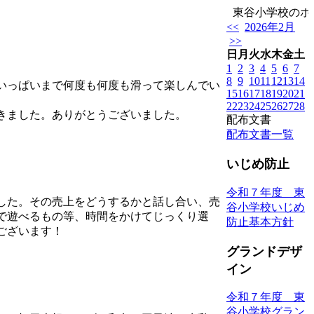
東谷小学校のホー
<<
2026年2月
>>
日
月
火
水
木
金
土
1
2
3
4
5
6
7
8
9
10
11
12
13
14
いっぱいまで何度も何度も滑って楽しんでい
15
16
17
18
19
20
21
22
23
24
25
26
27
28
きました。ありがとうございました。
配布文書
配布文書一覧
いじめ防止
令和７年度 東
した。その売上をどうするかと話し合い、売
谷小学校いじめ
で遊べるもの等、時間をかけてじっくり選
防止基本方針
ございます！
グランドデザ
イン
令和７年度 東
谷小学校グラン