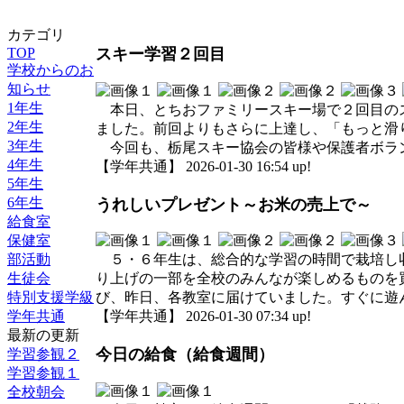
カテゴリ
TOP
スキー学習２回目
学校からのお
知らせ
1年生
本日、とちおファミリースキー場で２回目のス
2年生
ました。前回よりもさらに上達し、「もっと滑
3年生
今回も、栃尾スキー協会の皆様や保護者ボラン
4年生
【学年共通】 2026-01-30 16:54 up!
5年生
6年生
うれしいプレゼント～お米の売上で～
給食室
保健室
部活動
５・６年生は、総合的な学習の時間で栽培し収
生徒会
り上げの一部を全校のみんなが楽しめるものを
特別支援学級
び、昨日、各教室に届けていました。すぐに遊
学年共通
【学年共通】 2026-01-30 07:34 up!
最新の更新
今日の給食（給食週間）
学習参観２
学習参観１
全校朝会