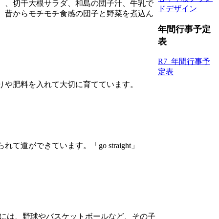
）、切干大根サラダ、和島の団子汁、牛乳で
ドデザイン
、昔からモチモチ食感の団子と野菜を煮込ん
年間行事予定
表
R7_年間行事予
定表
りや肥料を入れて大切に育てています。
できています。「go straight」
には、野球やバスケットボールなど、その子