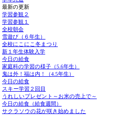
最新の更新
学習参観２
学習参観１
全校朝会
雪遊び（６年生）
全校にこにこ冬まつり
新１年生体験入学
今日の給食
家庭科の学習の様子（5.6年生）
鬼は外！福は内！（4.5年生）
今日の給食
スキー学習２回目
うれしいプレゼント～お米の売上で～
今日の給食（給食週間）
サクラソウの花が咲き始めました