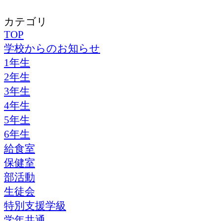
カテゴリ
TOP
学校からのお知らせ
1年生
2年生
3年生
4年生
5年生
6年生
給食室
保健室
部活動
生徒会
特別支援学級
学年共通