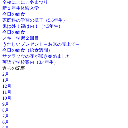
全校にこにこ冬まつり
新１年生体験入学
今日の給食
家庭科の学習の様子（5.6年生）
鬼は外！福は内！（4.5年生）
今日の給食
スキー学習２回目
うれしいプレゼント～お米の売上で～
今日の給食（給食週間）
サクラソウの花が咲き始めました
英語で学校案内（3.4年生）
過去の記事
2月
1月
12月
11月
10月
9月
8月
7月
6月