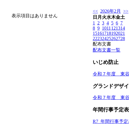
<<
2026年2月
>>
表示項目はありません
日
月
火
水
木
金
土
1
2
3
4
5
6
7
8
9
10
11
12
13
14
15
16
17
18
19
20
21
22
23
24
25
26
27
28
配布文書
配布文書一覧
いじめ防止
令和７年度 東
グランドデザイ
令和７年度 東
年間行事予定表
R7_年間行事予定