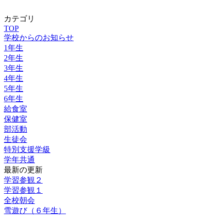
カテゴリ
TOP
学校からのお知らせ
1年生
2年生
3年生
4年生
5年生
6年生
給食室
保健室
部活動
生徒会
特別支援学級
学年共通
最新の更新
学習参観２
学習参観１
全校朝会
雪遊び（６年生）