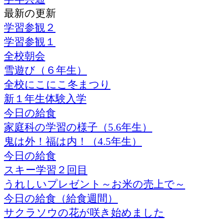
最新の更新
学習参観２
学習参観１
全校朝会
雪遊び（６年生）
全校にこにこ冬まつり
新１年生体験入学
今日の給食
家庭科の学習の様子（5.6年生）
鬼は外！福は内！（4.5年生）
今日の給食
スキー学習２回目
うれしいプレゼント～お米の売上で～
今日の給食（給食週間）
サクラソウの花が咲き始めました