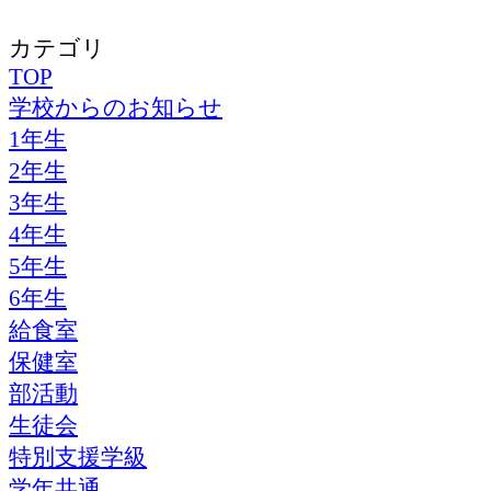
カテゴリ
TOP
学校からのお知らせ
1年生
2年生
3年生
4年生
5年生
6年生
給食室
保健室
部活動
生徒会
特別支援学級
学年共通