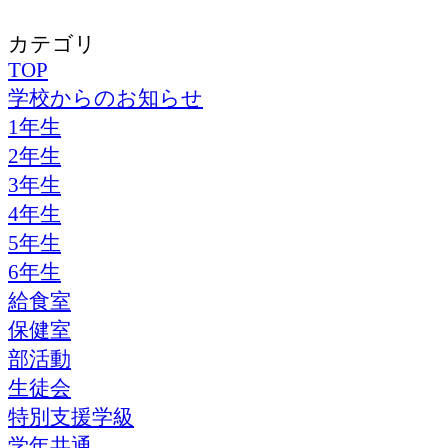
カテゴリ
TOP
学校からのお知らせ
1年生
2年生
3年生
4年生
5年生
6年生
給食室
保健室
部活動
生徒会
特別支援学級
学年共通