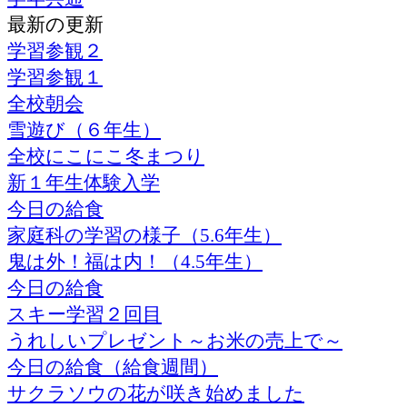
最新の更新
学習参観２
学習参観１
全校朝会
雪遊び（６年生）
全校にこにこ冬まつり
新１年生体験入学
今日の給食
家庭科の学習の様子（5.6年生）
鬼は外！福は内！（4.5年生）
今日の給食
スキー学習２回目
うれしいプレゼント～お米の売上で～
今日の給食（給食週間）
サクラソウの花が咲き始めました