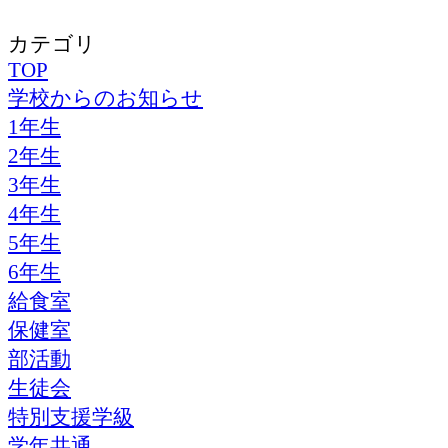
カテゴリ
TOP
学校からのお知らせ
1年生
2年生
3年生
4年生
5年生
6年生
給食室
保健室
部活動
生徒会
特別支援学級
学年共通