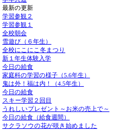
最新の更新
学習参観２
学習参観１
全校朝会
雪遊び（６年生）
全校にこにこ冬まつり
新１年生体験入学
今日の給食
家庭科の学習の様子（5.6年生）
鬼は外！福は内！（4.5年生）
今日の給食
スキー学習２回目
うれしいプレゼント～お米の売上で～
今日の給食（給食週間）
サクラソウの花が咲き始めました