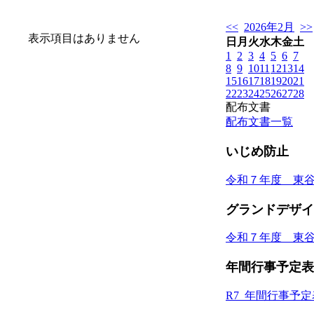
<<
2026年2月
>>
表示項目はありません
日
月
火
水
木
金
土
1
2
3
4
5
6
7
8
9
10
11
12
13
14
15
16
17
18
19
20
21
22
23
24
25
26
27
28
配布文書
配布文書一覧
いじめ防止
令和７年度 東
グランドデザイ
令和７年度 東
年間行事予定表
R7_年間行事予定