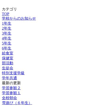
カテゴリ
TOP
学校からのお知らせ
1年生
2年生
3年生
4年生
5年生
6年生
給食室
保健室
部活動
生徒会
特別支援学級
学年共通
最新の更新
学習参観２
学習参観１
全校朝会
雪遊び（６年生）