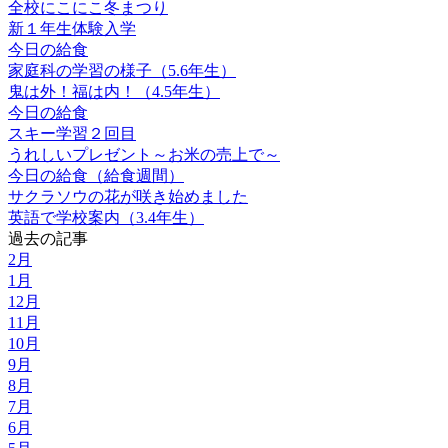
全校にこにこ冬まつり
新１年生体験入学
今日の給食
家庭科の学習の様子（5.6年生）
鬼は外！福は内！（4.5年生）
今日の給食
スキー学習２回目
うれしいプレゼント～お米の売上で～
今日の給食（給食週間）
サクラソウの花が咲き始めました
英語で学校案内（3.4年生）
過去の記事
2月
1月
12月
11月
10月
9月
8月
7月
6月