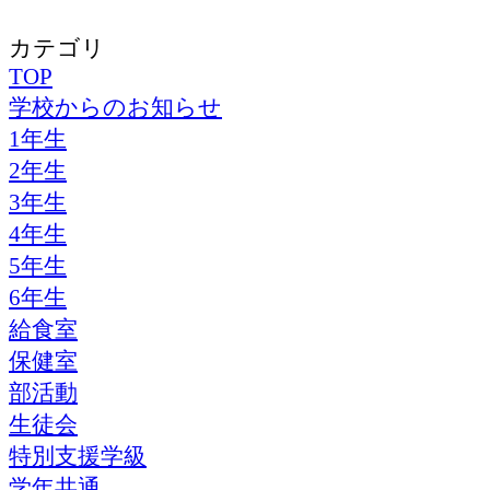
カテゴリ
TOP
学校からのお知らせ
1年生
2年生
3年生
4年生
5年生
6年生
給食室
保健室
部活動
生徒会
特別支援学級
学年共通