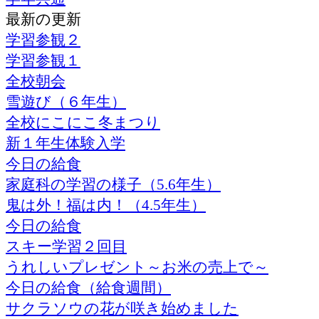
最新の更新
学習参観２
学習参観１
全校朝会
雪遊び（６年生）
全校にこにこ冬まつり
新１年生体験入学
今日の給食
家庭科の学習の様子（5.6年生）
鬼は外！福は内！（4.5年生）
今日の給食
スキー学習２回目
うれしいプレゼント～お米の売上で～
今日の給食（給食週間）
サクラソウの花が咲き始めました