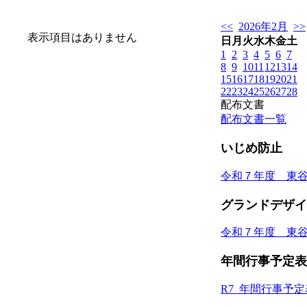
<<
2026年2月
>>
表示項目はありません
日
月
火
水
木
金
土
1
2
3
4
5
6
7
8
9
10
11
12
13
14
15
16
17
18
19
20
21
22
23
24
25
26
27
28
配布文書
配布文書一覧
いじめ防止
令和７年度 東
グランドデザイ
令和７年度 東
年間行事予定表
R7_年間行事予定