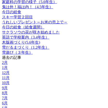
家庭科の学習の様子（5.6年生）
鬼は外！福は内！（4.5年生）
今日の給食
スキー学習２回目
うれしいプレゼント～お米の売上で～
今日の給食（給食週間）
サクラソウの花が咲き始めました
英語で学校案内（3.4年生）
木版画づくり(5.6年生)
雪だるまづくり（1.2年生）
雪遊び（３年生）
過去の記事
2月
1月
12月
11月
10月
9月
8月
7月
6月