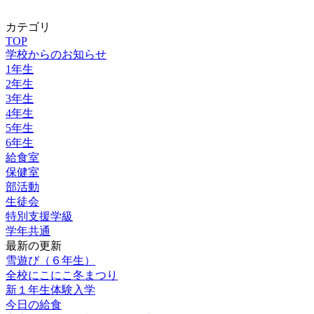
カテゴリ
TOP
学校からのお知らせ
1年生
2年生
3年生
4年生
5年生
6年生
給食室
保健室
部活動
生徒会
特別支援学級
学年共通
最新の更新
雪遊び（６年生）
全校にこにこ冬まつり
新１年生体験入学
今日の給食