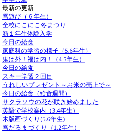
最新の更新
雪遊び（６年生）
全校にこにこ冬まつり
新１年生体験入学
今日の給食
家庭科の学習の様子（5.6年生）
鬼は外！福は内！（4.5年生）
今日の給食
スキー学習２回目
うれしいプレゼント～お米の売上で～
今日の給食（給食週間）
サクラソウの花が咲き始めました
英語で学校案内（3.4年生）
木版画づくり(5.6年生)
雪だるまづくり（1.2年生）