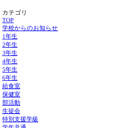
カテゴリ
TOP
学校からのお知らせ
1年生
2年生
3年生
4年生
5年生
6年生
給食室
保健室
部活動
生徒会
特別支援学級
学年共通