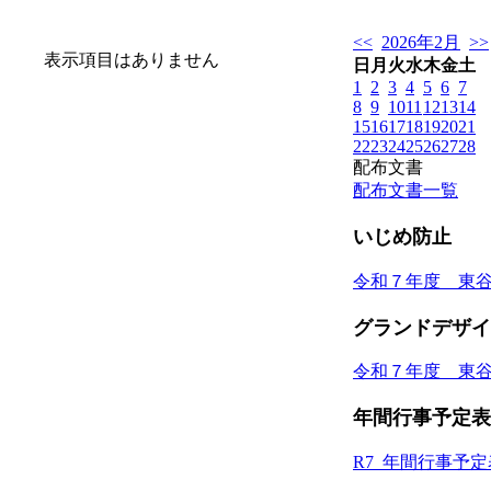
<<
2026年2月
>>
表示項目はありません
日
月
火
水
木
金
土
1
2
3
4
5
6
7
8
9
10
11
12
13
14
15
16
17
18
19
20
21
22
23
24
25
26
27
28
配布文書
配布文書一覧
いじめ防止
令和７年度 東
グランドデザイ
令和７年度 東
年間行事予定表
R7_年間行事予定