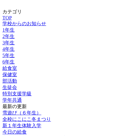
カテゴリ
TOP
学校からのお知らせ
1年生
2年生
3年生
4年生
5年生
6年生
給食室
保健室
部活動
生徒会
特別支援学級
学年共通
最新の更新
雪遊び（６年生）
全校にこにこ冬まつり
新１年生体験入学
今日の給食