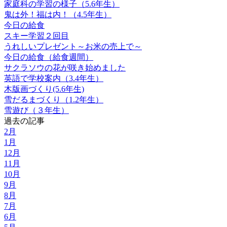
家庭科の学習の様子（5.6年生）
鬼は外！福は内！（4.5年生）
今日の給食
スキー学習２回目
うれしいプレゼント～お米の売上で～
今日の給食（給食週間）
サクラソウの花が咲き始めました
英語で学校案内（3.4年生）
木版画づくり(5.6年生)
雪だるまづくり（1.2年生）
雪遊び（３年生）
過去の記事
2月
1月
12月
11月
10月
9月
8月
7月
6月