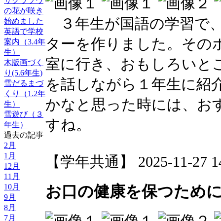
サクラソウ
の花が咲き
３年生が国語の学習で、
始めました
英語で学校
ターを作りました。その
案内（3.4年
生）
室に行き、おもしろいと
木版画づく
り(5.6年生)
を話しながら１年生に紹
雪だるまづ
くり（1.2年
かなと思った時には、お
生）
雪遊び（３
すね。
年生）
過去の記事
2月
1月
【学年共通】 2025-11-27 14:
12月
11月
10月
お口の健康を保つため
9月
8月
7月