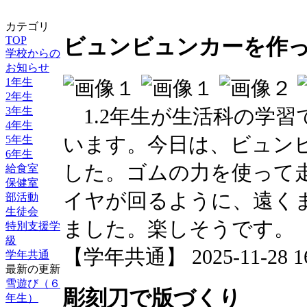
カテゴリ
TOP
ビュンビュンカーを作
学校からの
お知らせ
1年生
2年生
1.2年生が生活科の学習
3年生
4年生
います。今日は、ビュン
5年生
6年生
した。ゴムの力を使って
給食室
保健室
イヤが回るように、遠く
部活動
生徒会
ました。楽しそうです。
特別支援学
級
【学年共通】 2025-11-28 16:
学年共通
最新の更新
雪遊び（６
彫刻刀で版づくり
年生）