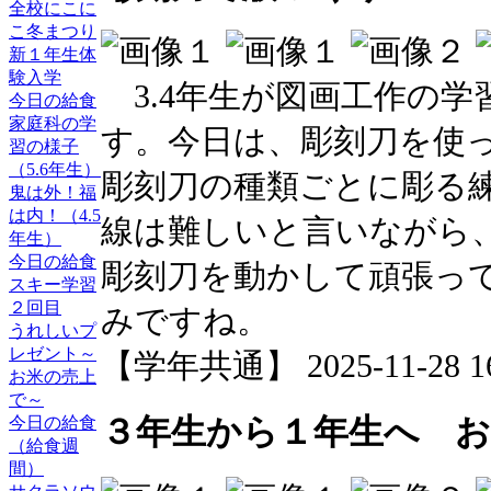
全校にこに
こ冬まつり
新１年生体
験入学
3.4年生が図画工作の学
今日の給食
家庭科の学
す。今日は、彫刻刀を使
習の様子
（5.6年生）
彫刻刀の種類ごとに彫る
鬼は外！福
は内！（4.5
線は難しいと言いながら
年生）
今日の給食
彫刻刀を動かして頑張っ
スキー学習
２回目
みですね。
うれしいプ
レゼント～
【学年共通】 2025-11-28 16:
お米の売上
で～
今日の給食
３年生から１年生へ 
（給食週
間）