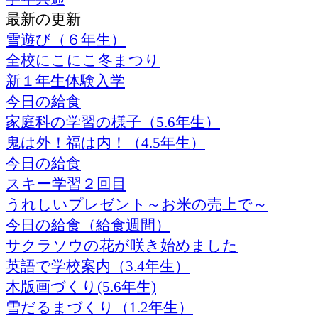
最新の更新
雪遊び（６年生）
全校にこにこ冬まつり
新１年生体験入学
今日の給食
家庭科の学習の様子（5.6年生）
鬼は外！福は内！（4.5年生）
今日の給食
スキー学習２回目
うれしいプレゼント～お米の売上で～
今日の給食（給食週間）
サクラソウの花が咲き始めました
英語で学校案内（3.4年生）
木版画づくり(5.6年生)
雪だるまづくり（1.2年生）