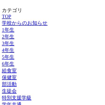
カテゴリ
TOP
学校からのお知らせ
1年生
2年生
3年生
4年生
5年生
6年生
給食室
保健室
部活動
生徒会
特別支援学級
学年共通