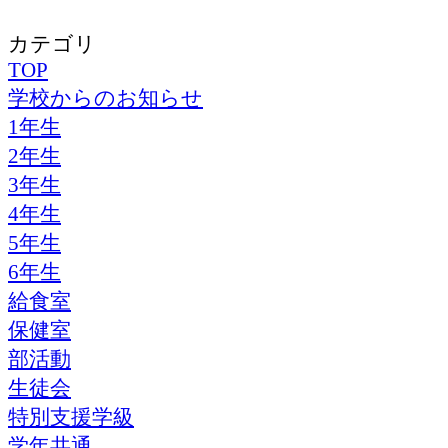
カテゴリ
TOP
学校からのお知らせ
1年生
2年生
3年生
4年生
5年生
6年生
給食室
保健室
部活動
生徒会
特別支援学級
学年共通