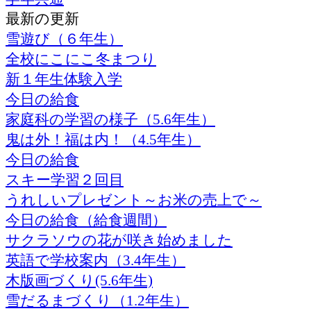
最新の更新
雪遊び（６年生）
全校にこにこ冬まつり
新１年生体験入学
今日の給食
家庭科の学習の様子（5.6年生）
鬼は外！福は内！（4.5年生）
今日の給食
スキー学習２回目
うれしいプレゼント～お米の売上で～
今日の給食（給食週間）
サクラソウの花が咲き始めました
英語で学校案内（3.4年生）
木版画づくり(5.6年生)
雪だるまづくり（1.2年生）