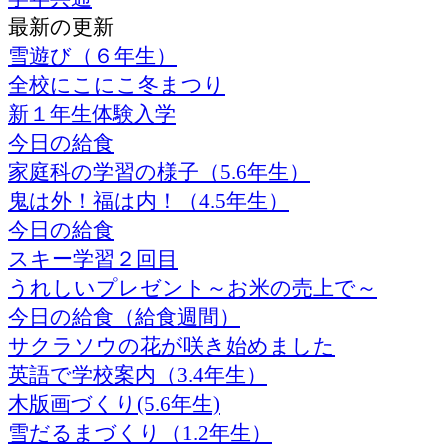
最新の更新
雪遊び（６年生）
全校にこにこ冬まつり
新１年生体験入学
今日の給食
家庭科の学習の様子（5.6年生）
鬼は外！福は内！（4.5年生）
今日の給食
スキー学習２回目
うれしいプレゼント～お米の売上で～
今日の給食（給食週間）
サクラソウの花が咲き始めました
英語で学校案内（3.4年生）
木版画づくり(5.6年生)
雪だるまづくり（1.2年生）