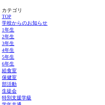
カテゴリ
TOP
学校からのお知らせ
1年生
2年生
3年生
4年生
5年生
6年生
給食室
保健室
部活動
生徒会
特別支援学級
学年共通