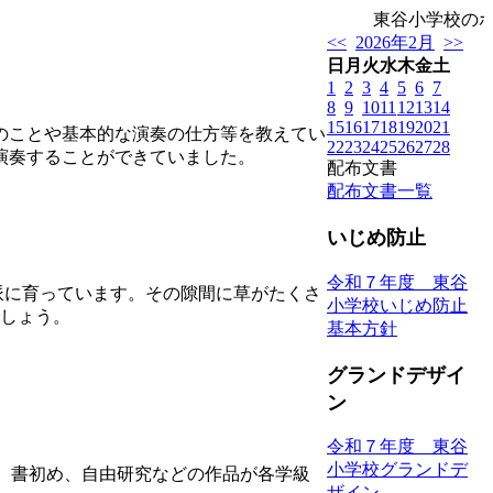
東谷小学校のホ
<<
2026年2月
>>
日
月
火
水
木
金
土
1
2
3
4
5
6
7
8
9
10
11
12
13
14
15
16
17
18
19
20
21
器のことや基本的な演奏の仕方等を教えてい
22
23
24
25
26
27
28
に演奏することができていました。
配布文書
配布文書一覧
いじめ防止
令和７年度 東谷
派に育っています。その隙間に草がたくさ
小学校いじめ防止
しょう。
基本方針
グランドデザイ
ン
令和７年度 東谷
小学校グランドデ
作、書初め、自由研究などの作品が各学級
ザイン