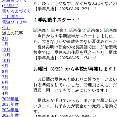
木版画づくり
た。ゆうごうやなす、かぐらなんばんなどの
(5.6年生)
【学年共通】 2025-08-26 12:21 up!
雪だるまづくり
（1.2年生）
１学期後半スタート！
雪遊び（３年
生）
過去の記事
今日から１学期後半がスタートしました。
2月
た。大きなけがや事故等のない夏休みだった
1月
夏休み明け朝会の校長講話では、加治聖哉
12月
教室では、夏休みの作品を見合ったり、夏休
11月
【学年共通】 2025-08-25 11:34 up!
10月
9月
月曜日（8/25）から学校が再開します！
8月
7月
31日間の夏休みも終わりに近づき、いよい
6月
れる準備をしていました。管理員さんも、グ
5月
職員一同、とても楽しみにしています！
4月
2026年度
夏休みが明けてからも、まだまだ暑い日が予
2025年度
いきます。お子さんが安全かつ元気に活動で
2024年度
す。
2023年度
【学年共通】 2025-08-22 15:55 up!