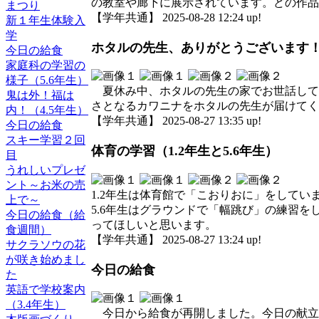
の教室や廊下に展示されています。どの作品
まつり
【学年共通】 2025-08-28 12:24 up!
新１年生体験入
学
ホタルの先生、ありがとうございます
今日の給食
家庭科の学習の
様子（5.6年生）
夏休み中、ホタルの先生の家でお世話しても
鬼は外！福は
さとなるカワニナをホタルの先生が届けてく
内！（4.5年生）
【学年共通】 2025-08-27 13:35 up!
今日の給食
スキー学習２回
体育の学習（1.2年生と5.6年生）
目
うれしいプレゼ
ント～お米の売
1.2年生は体育館で「こおりおに」をして
上で～
5.6年生はグラウンドで「幅跳び」の練習
今日の給食（給
ってほしいと思います。
食週間）
【学年共通】 2025-08-27 13:24 up!
サクラソウの花
が咲き始めまし
今日の給食
た
英語で学校案内
（3.4年生）
今日から給食が再開しました。今日の献立