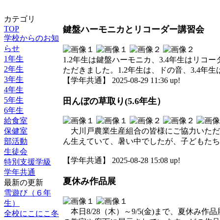
カテゴリ
TOP
鍵盤ハーモニカとリコーダー講習会
学校からのお知
らせ
1年生
1.2年生は鍵盤ハーモニカ、3.4年生はリ
2年生
ただきました。1.2年生は、ドの音、3.4
3年生
【学年共通】 2025-08-29 11:36 up!
4年生
5年生
田んぼの草取り(5.6年生）
6年生
給食室
保健室
大川戸農業生産組合の皆様にご協力いただき
部活動
ん生えていて、暑い中でしたが、子どもたち
生徒会
【学年共通】 2025-08-28 15:08 up!
特別支援学級
学年共通
夏休み作品展
最新の更新
雪遊び（６年
生）
本日8/28（木）～9/5(金)まで、夏休
全校にこにこ冬