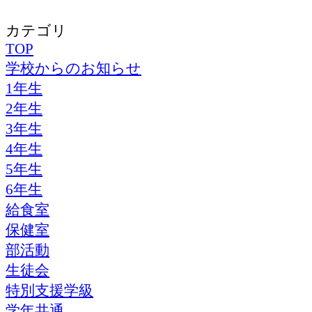
カテゴリ
TOP
学校からのお知らせ
1年生
2年生
3年生
4年生
5年生
6年生
給食室
保健室
部活動
生徒会
特別支援学級
学年共通