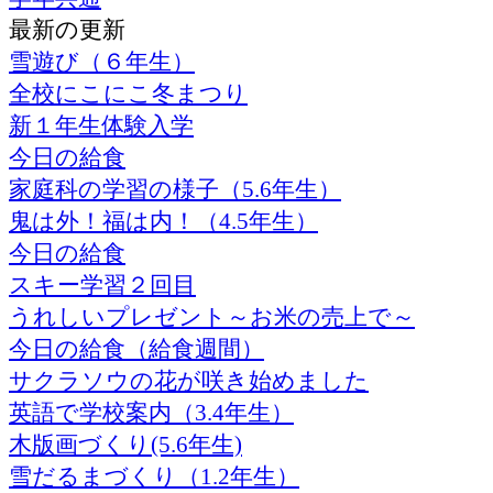
最新の更新
雪遊び（６年生）
全校にこにこ冬まつり
新１年生体験入学
今日の給食
家庭科の学習の様子（5.6年生）
鬼は外！福は内！（4.5年生）
今日の給食
スキー学習２回目
うれしいプレゼント～お米の売上で～
今日の給食（給食週間）
サクラソウの花が咲き始めました
英語で学校案内（3.4年生）
木版画づくり(5.6年生)
雪だるまづくり（1.2年生）