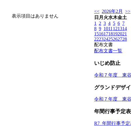
<<
2026年2月
>>
表示項目はありません
日
月
火
水
木
金
土
1
2
3
4
5
6
7
8
9
10
11
12
13
14
15
16
17
18
19
20
21
22
23
24
25
26
27
28
配布文書
配布文書一覧
いじめ防止
令和７年度 東
グランドデザイ
令和７年度 東
年間行事予定表
R7_年間行事予定