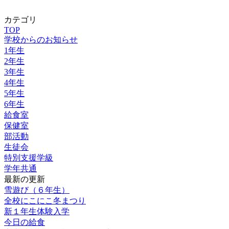
カテゴリ
TOP
学校からのお知らせ
1年生
2年生
3年生
4年生
5年生
6年生
給食室
保健室
部活動
生徒会
特別支援学級
学年共通
最新の更新
雪遊び（６年生）
全校にこにこ冬まつり
新１年生体験入学
今日の給食