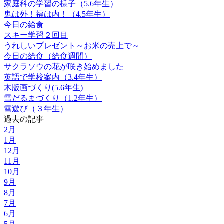
家庭科の学習の様子（5.6年生）
鬼は外！福は内！（4.5年生）
今日の給食
スキー学習２回目
うれしいプレゼント～お米の売上で～
今日の給食（給食週間）
サクラソウの花が咲き始めました
英語で学校案内（3.4年生）
木版画づくり(5.6年生)
雪だるまづくり（1.2年生）
雪遊び（３年生）
過去の記事
2月
1月
12月
11月
10月
9月
8月
7月
6月