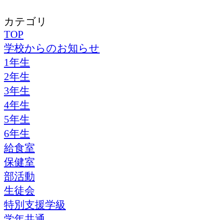
カテゴリ
TOP
学校からのお知らせ
1年生
2年生
3年生
4年生
5年生
6年生
給食室
保健室
部活動
生徒会
特別支援学級
学年共通