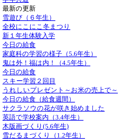
最新の更新
雪遊び（６年生）
全校にこにこ冬まつり
新１年生体験入学
今日の給食
家庭科の学習の様子（5.6年生）
鬼は外！福は内！（4.5年生）
今日の給食
スキー学習２回目
うれしいプレゼント～お米の売上で～
今日の給食（給食週間）
サクラソウの花が咲き始めました
英語で学校案内（3.4年生）
木版画づくり(5.6年生)
雪だるまづくり（1.2年生）