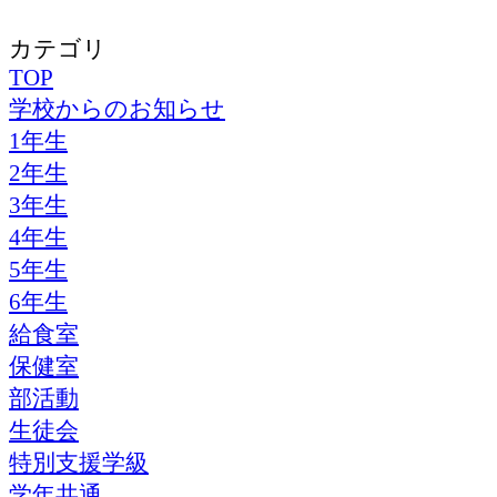
カテゴリ
TOP
学校からのお知らせ
1年生
2年生
3年生
4年生
5年生
6年生
給食室
保健室
部活動
生徒会
特別支援学級
学年共通