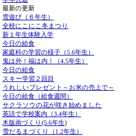
最新の更新
雪遊び（６年生）
全校にこにこ冬まつり
新１年生体験入学
今日の給食
家庭科の学習の様子（5.6年生）
鬼は外！福は内！（4.5年生）
今日の給食
スキー学習２回目
うれしいプレゼント～お米の売上で～
今日の給食（給食週間）
サクラソウの花が咲き始めました
英語で学校案内（3.4年生）
木版画づくり(5.6年生)
雪だるまづくり（1.2年生）