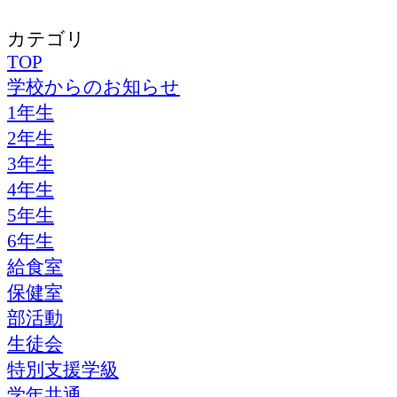
カテゴリ
TOP
学校からのお知らせ
1年生
2年生
3年生
4年生
5年生
6年生
給食室
保健室
部活動
生徒会
特別支援学級
学年共通