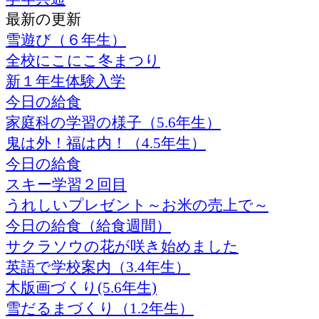
最新の更新
雪遊び（６年生）
全校にこにこ冬まつり
新１年生体験入学
今日の給食
家庭科の学習の様子（5.6年生）
鬼は外！福は内！（4.5年生）
今日の給食
スキー学習２回目
うれしいプレゼント～お米の売上で～
今日の給食（給食週間）
サクラソウの花が咲き始めました
英語で学校案内（3.4年生）
木版画づくり(5.6年生)
雪だるまづくり（1.2年生）