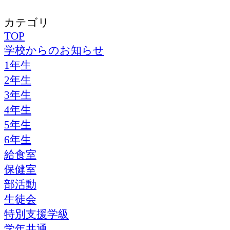
カテゴリ
TOP
学校からのお知らせ
1年生
2年生
3年生
4年生
5年生
6年生
給食室
保健室
部活動
生徒会
特別支援学級
学年共通