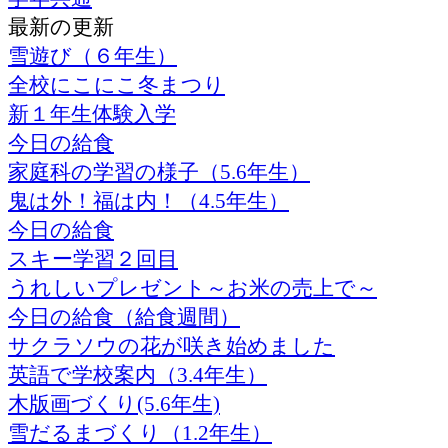
最新の更新
雪遊び（６年生）
全校にこにこ冬まつり
新１年生体験入学
今日の給食
家庭科の学習の様子（5.6年生）
鬼は外！福は内！（4.5年生）
今日の給食
スキー学習２回目
うれしいプレゼント～お米の売上で～
今日の給食（給食週間）
サクラソウの花が咲き始めました
英語で学校案内（3.4年生）
木版画づくり(5.6年生)
雪だるまづくり（1.2年生）