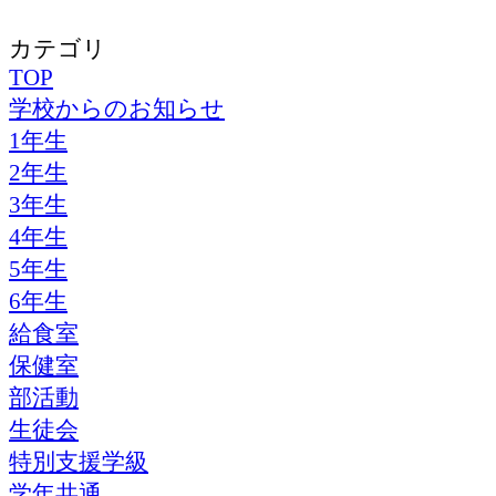
カテゴリ
TOP
学校からのお知らせ
1年生
2年生
3年生
4年生
5年生
6年生
給食室
保健室
部活動
生徒会
特別支援学級
学年共通