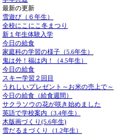
最新の更新
雪遊び（６年生）
全校にこにこ冬まつり
新１年生体験入学
今日の給食
家庭科の学習の様子（5.6年生）
鬼は外！福は内！（4.5年生）
今日の給食
スキー学習２回目
うれしいプレゼント～お米の売上で～
今日の給食（給食週間）
サクラソウの花が咲き始めました
英語で学校案内（3.4年生）
木版画づくり(5.6年生)
雪だるまづくり（1.2年生）