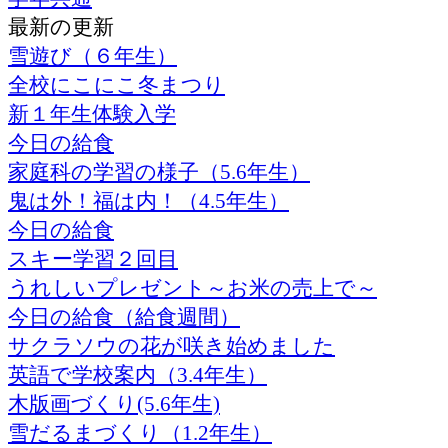
最新の更新
雪遊び（６年生）
全校にこにこ冬まつり
新１年生体験入学
今日の給食
家庭科の学習の様子（5.6年生）
鬼は外！福は内！（4.5年生）
今日の給食
スキー学習２回目
うれしいプレゼント～お米の売上で～
今日の給食（給食週間）
サクラソウの花が咲き始めました
英語で学校案内（3.4年生）
木版画づくり(5.6年生)
雪だるまづくり（1.2年生）