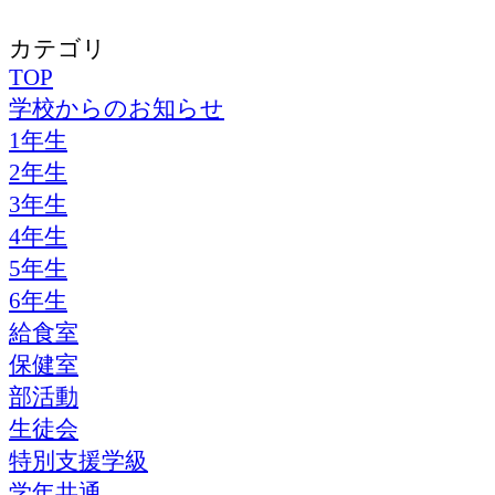
カテゴリ
TOP
学校からのお知らせ
1年生
2年生
3年生
4年生
5年生
6年生
給食室
保健室
部活動
生徒会
特別支援学級
学年共通