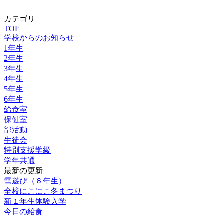
カテゴリ
TOP
学校からのお知らせ
1年生
2年生
3年生
4年生
5年生
6年生
給食室
保健室
部活動
生徒会
特別支援学級
学年共通
最新の更新
雪遊び（６年生）
全校にこにこ冬まつり
新１年生体験入学
今日の給食