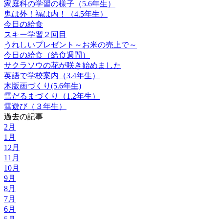
家庭科の学習の様子（5.6年生）
鬼は外！福は内！（4.5年生）
今日の給食
スキー学習２回目
うれしいプレゼント～お米の売上で～
今日の給食（給食週間）
サクラソウの花が咲き始めました
英語で学校案内（3.4年生）
木版画づくり(5.6年生)
雪だるまづくり（1.2年生）
雪遊び（３年生）
過去の記事
2月
1月
12月
11月
10月
9月
8月
7月
6月