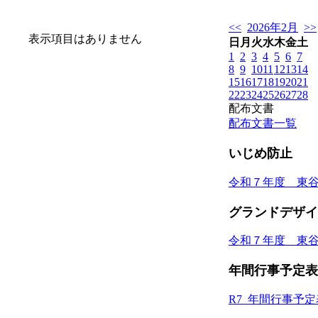
<<
2026年2月
>>
表示項目はありません
日
月
火
水
木
金
土
1
2
3
4
5
6
7
8
9
10
11
12
13
14
15
16
17
18
19
20
21
22
23
24
25
26
27
28
配布文書
配布文書一覧
いじめ防止
令和７年度 東
グランドデザイ
令和７年度 東
年間行事予定表
R7_年間行事予定