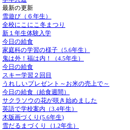
最新の更新
雪遊び（６年生）
全校にこにこ冬まつり
新１年生体験入学
今日の給食
家庭科の学習の様子（5.6年生）
鬼は外！福は内！（4.5年生）
今日の給食
スキー学習２回目
うれしいプレゼント～お米の売上で～
今日の給食（給食週間）
サクラソウの花が咲き始めました
英語で学校案内（3.4年生）
木版画づくり(5.6年生)
雪だるまづくり（1.2年生）