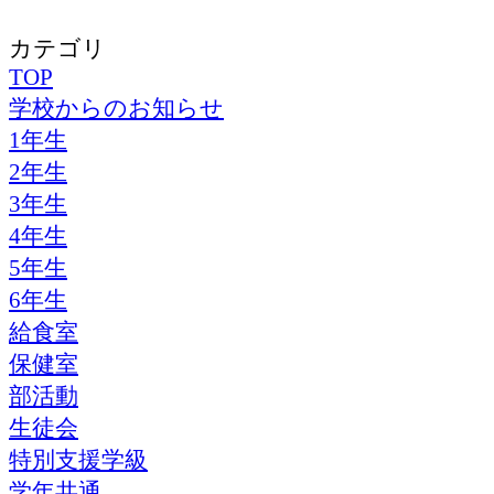
カテゴリ
TOP
学校からのお知らせ
1年生
2年生
3年生
4年生
5年生
6年生
給食室
保健室
部活動
生徒会
特別支援学級
学年共通