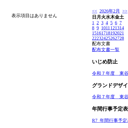
<<
2026年2月
>>
表示項目はありません
日
月
火
水
木
金
土
1
2
3
4
5
6
7
8
9
10
11
12
13
14
15
16
17
18
19
20
21
22
23
24
25
26
27
28
配布文書
配布文書一覧
いじめ防止
令和７年度 東
グランドデザイ
令和７年度 東
年間行事予定表
R7_年間行事予定