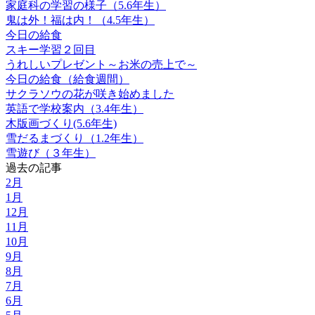
家庭科の学習の様子（5.6年生）
鬼は外！福は内！（4.5年生）
今日の給食
スキー学習２回目
うれしいプレゼント～お米の売上で～
今日の給食（給食週間）
サクラソウの花が咲き始めました
英語で学校案内（3.4年生）
木版画づくり(5.6年生)
雪だるまづくり（1.2年生）
雪遊び（３年生）
過去の記事
2月
1月
12月
11月
10月
9月
8月
7月
6月