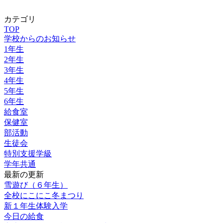
カテゴリ
TOP
学校からのお知らせ
1年生
2年生
3年生
4年生
5年生
6年生
給食室
保健室
部活動
生徒会
特別支援学級
学年共通
最新の更新
雪遊び（６年生）
全校にこにこ冬まつり
新１年生体験入学
今日の給食