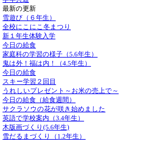
最新の更新
雪遊び（６年生）
全校にこにこ冬まつり
新１年生体験入学
今日の給食
家庭科の学習の様子（5.6年生）
鬼は外！福は内！（4.5年生）
今日の給食
スキー学習２回目
うれしいプレゼント～お米の売上で～
今日の給食（給食週間）
サクラソウの花が咲き始めました
英語で学校案内（3.4年生）
木版画づくり(5.6年生)
雪だるまづくり（1.2年生）