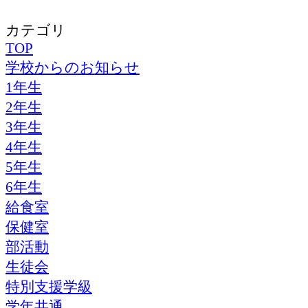
カテゴリ
TOP
学校からのお知らせ
1年生
2年生
3年生
4年生
5年生
6年生
給食室
保健室
部活動
生徒会
特別支援学級
学年共通