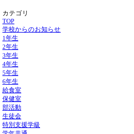
カテゴリ
TOP
学校からのお知らせ
1年生
2年生
3年生
4年生
5年生
6年生
給食室
保健室
部活動
生徒会
特別支援学級
学年共通