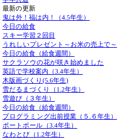
最新の更新
鬼は外！福は内！（4.5年生）
今日の給食
スキー学習２回目
うれしいプレゼント～お米の売上で～
今日の給食（給食週間）
サクラソウの花が咲き始めました
英語で学校案内（3.4年生）
木版画づくり(5.6年生)
雪だるまづくり（1.2年生）
雪遊び（３年生）
今日の給食（給食週間）
プログラミング出前授業（５.６年生）
ポートボール（3.4年生）
なわとび（1.2年生）