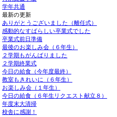
学年共通
最新の更新
ありがとうございました（離任式）
感動的なすばらしい卒業式でした
卒業式前日準備
最後のお楽しみ会（６年生）
２学期もがんばりました
２学期終業式
今日の給食（今年度最終）
教室もきれいに（６年生）
お楽しみ会（１年生）
今日の給食（６年生リクエスト献立８）
年度末大清掃
校舎に感謝！