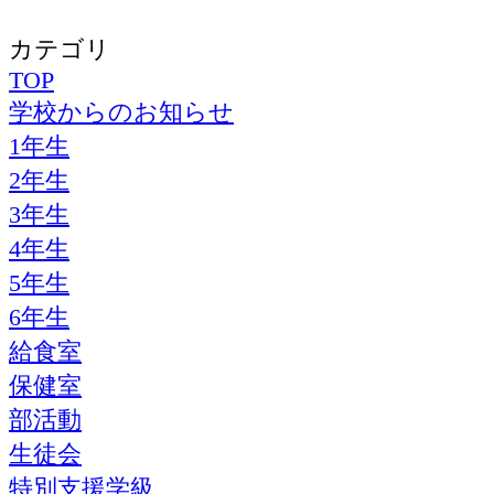
カテゴリ
TOP
学校からのお知らせ
1年生
2年生
3年生
4年生
5年生
6年生
給食室
保健室
部活動
生徒会
特別支援学級