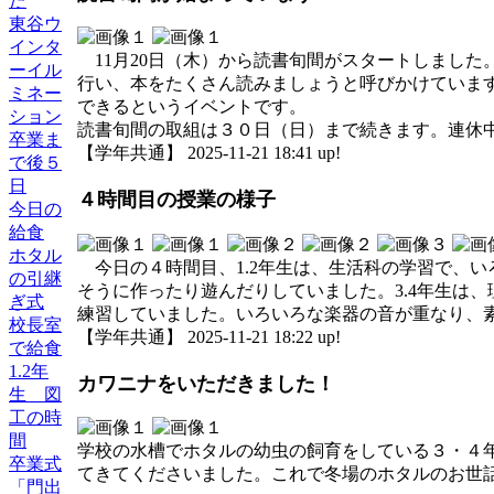
た
東谷ウ
インタ
11月20日（木）から読書旬間がスタートしまし
ーイル
行い、本をたくさん読みましょうと呼びかけていま
ミネー
できるというイベントです。
ション
読書旬間の取組は３０日（日）まで続きます。連休
卒業ま
【学年共通】 2025-11-21 18:41 up!
で後５
日
４時間目の授業の様子
今日の
給食
ホタル
今日の４時間目、1.2年生は、生活科の学習で、
の引継
そうに作ったり遊んだりしていました。3.4年生は
ぎ式
練習していました。いろいろな楽器の音が重なり、
校長室
【学年共通】 2025-11-21 18:22 up!
で給食
1.2年
カワニナをいただきました！
生 図
工の時
間
学校の水槽でホタルの幼虫の飼育をしている３・４
卒業式
てきてくださいました。これで冬場のホタルのお世
「門出