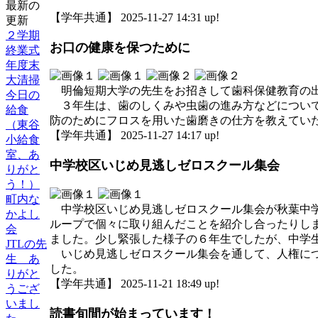
最新の
【学年共通】 2025-11-27 14:31 up!
更新
２学期
お口の健康を保つために
終業式
年度末
大清掃
明倫短期大学の先生をお招きして歯科保健教育の出
今日の
３年生は、歯のしくみや虫歯の進み方などについて
給食
防のためにフロスを用いた歯磨きの仕方を教えてい
（東谷
【学年共通】 2025-11-27 14:17 up!
小給食
室、あ
中学校区いじめ見逃しゼロスクール集会
りがと
う！）
町内な
中学校区いじめ見逃しゼロスクール集会が秋葉中学
かよし
ループで個々に取り組んだことを紹介し合ったりし
会
ました。少し緊張した様子の６年生でしたが、中学
JTLの先
いじめ見逃しゼロスクール集会を通して、人権につ
生 あ
した。
りがと
【学年共通】 2025-11-21 18:49 up!
うござ
いまし
読書旬間が始まっています！