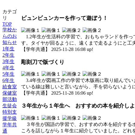
カテゴ
ビュンビュンカーを作って遊ぼう！
リ
TOP
学校か
らのお
1.2年生が生活科の学習で、おもちゃランドを作
知らせ
す。タイヤが回るように、遠くまで走るようにと工
1年生
【学年共通】 2025-11-28 16:08 up!
2年生
3年生
彫刻刀で版づくり
4年生
5年生
6年生
3.4年生が図画工作の学習で木版画に取り組んで
給食室
ている線は難しいと言いながら、手を切らないよう
保健室
【学年共通】 2025-11-28 16:06 up!
部活動
３年生から１年生へ おすすめの本を紹介しよ
生徒会
特別支
援学級
３年生が国語の学習で、おすすめの本を紹介するポ
学年共
ころを話しながら１年生に紹介していました。どれ
通