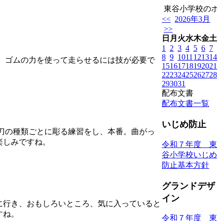
東谷小学校のホー
<<
2026年3月
>>
日
月
火
水
木
金
土
1
2
3
4
5
6
7
8
9
10
11
12
13
14
。ゴムの力を使って走らせるには技が必要で
15
16
17
18
19
20
21
22
23
24
25
26
27
28
29
30
31
配布文書
配布文書一覧
いじめ防止
刀の種類ごとに彫る練習をし、本番。曲がっ
楽しみですね。
令和７年度 東
谷小学校いじめ
防止基本方針
グランドデザ
イン
に行き、おもしろいところ、気に入っていると
すね。
令和７年度 東