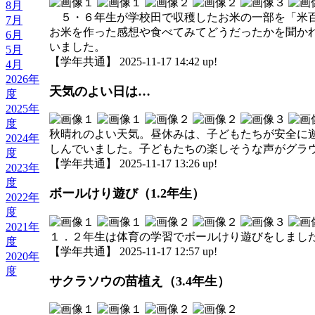
8月
５・６年生が学校田で収穫したお米の一部を「米百
7月
お米を作った感想や食べてみてどうだったかを聞か
6月
いました。
5月
【学年共通】 2025-11-17 14:42 up!
4月
2026年
天気のよい日は…
度
2025年
度
秋晴れのよい天気。昼休みは、子どもたちが安全に
2024年
しんでいました。子どもたちの楽しそうな声がグラ
度
【学年共通】 2025-11-17 13:26 up!
2023年
度
ボールけり遊び（1.2年生）
2022年
度
2021年
１．２年生は体育の学習でボールけり遊びをしまし
度
【学年共通】 2025-11-17 12:57 up!
2020年
度
サクラソウの苗植え（3.4年生）