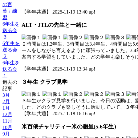
の言
葉」練
【学年共通】 2025-11-19 13:40 up!
習
6年生を
ALT・JTLの先生と一緒に
送る会
３
6年生を
２時間目は1.2年生、3時間目は3.4年生、4時間目は
送る会
ームをしながら言えるように頑張っていました。3.
２
案内する学習をしていました。どの学年も楽しそう
6年生を
【学年共通】 2025-11-19 13:34 up!
送る会
１
３年生 クラブ見学
過去の
記事
3月
３年生がクラブ見学を行いました。今日の活動は、
2月
した。どのクラブも楽しそうに活動していて、３年
1月
【学年共通】 2025-11-18 16:16 up!
12月
11月
米百俵チャリティー米の贈呈(5.6年生）
10月
9月