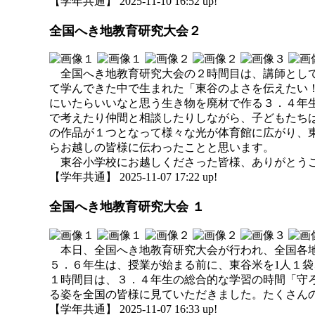
【学年共通】 2025-11-10 16:52 up!
全国へき地教育研究大会２
全国へき地教育研究大会の２時間目は、講師として
て学んできた中で生まれた「東谷のよさを伝えたい
にいたらいいなと思う生き物を廃材で作る３．４年
で考えたり仲間と相談したりしながら、子どもたち
の作品が１つとなって様々な光が体育館に広がり、
らお越しの皆様に伝わったことと思います。
東谷小学校にお越しくださった皆様、ありがとう
【学年共通】 2025-11-07 17:22 up!
全国へき地教育研究大会 １
本日、全国へき地教育研究大会が行われ、全国各地
５．６年生は、授業が始まる前に、東谷米を1人１
１時間目は、３．４年生の総合的な学習の時間「守
る姿を全国の皆様に見ていただきました。たくさん
【学年共通】 2025-11-07 16:33 up!