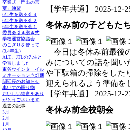
卒業式「門出の言
【学年共通】 2025-12-25 
葉」練習
6年生を送る会３
6年生を送る会２
冬休み前の子どもた
6年生を送る会１
委員会引き継ぎ式
学校運営協議会
のこぎりを使って
今日は冬休み前最後の
(3.4年生）
ALT、JTLの先生と
みについての話を聞い
学習しました
東谷ウインターイル
や下駄箱の掃除をした
ミネーション点灯期
間延長のお知らせ
迎えられるよう準備を
車いすの贈り物
【学年共通】 2025-12-23 
おいしい給食をあり
がとうございます
過去の記事
冬休み前全校朝会
3月
2月
1月