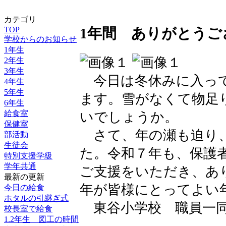
カテゴリ
TOP
1年間 ありがとうご
学校からのお知らせ
1年生
2年生
3年生
今日は冬休みに入って
4年生
5年生
ます。雪がなくて物足
6年生
給食室
いでしょうか。
保健室
さて、年の瀬も迫り、
部活動
生徒会
た。令和７年も、保護
特別支援学級
学年共通
ご支援をいただき、あ
最新の更新
年が皆様にとってよい
今日の給食
ホタルの引継ぎ式
東谷小学校 職員一
校長室で給食
1.2年生 図工の時間