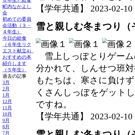
６年生と給食
【学年共通】 2023-02-10 14
町内なかよし
会
初めての委員
雪と親しむ冬まつり（
会活動（３・
４年生）
今日の給食
（６年生リク
エスト献立4）
雪上しっぽとりゲーム
おすすめの本
紹介します
分かれて、しんせつ班対
（５年生）
過去の記事
もたちは、寒さに負けず
3月
2月
くさんしっぽをゲットし
1月
12月
ですね。
11月
10月
【学年共通】 2023-02-10 14
9月
8月
雪と親しむ冬まつり（
7月