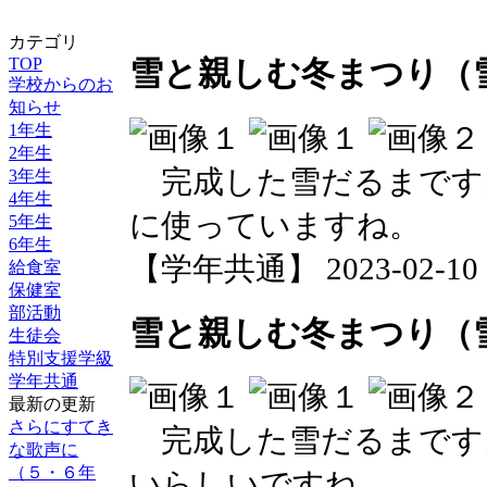
カテゴリ
TOP
雪と親しむ冬まつり（
学校からのお
知らせ
1年生
2年生
完成した雪だるまです
3年生
4年生
に使っていますね。
5年生
6年生
【学年共通】 2023-02-10 14
給食室
保健室
部活動
雪と親しむ冬まつり（
生徒会
特別支援学級
学年共通
最新の更新
さらにすてき
完成した雪だるまです
な歌声に
（５・６年
いらしいですね。