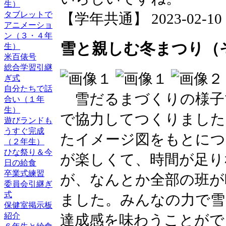
生）
タブレットで
【学年共通】 2023-02-10 14
アニメーショ
ン（３・４年
雪と親しむ冬まつり（
生）
米百俵号
総合学習引継
ぎ式
自分たちで話
雪だるまづくりの様子
合い（１年
生）
で協力してつくりました
遊びランドも
うすぐ完成
たイメージ図をもとにつ
（２年生）
ひな祭り＆今
が楽しくて、時間が足り
日の給食
卒業式練習
が、なんとか全部の班が
委員会引継ぎ
式
ました。みんなの力で雪
保健室掲示板
紹介
達成感を味わうことがで