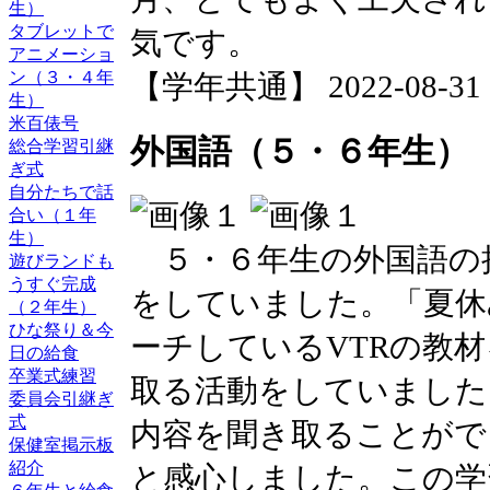
生）
タブレットで
気です。
アニメーショ
ン（３・４年
【学年共通】 2022-08-31 17
生）
米百俵号
外国語（５・６年生）
総合学習引継
ぎ式
自分たちで話
合い（１年
生）
５・６年生の外国語の授
遊びランドも
うすぐ完成
をしていました。「夏休
（２年生）
ひな祭り＆今
ーチしているVTRの教
日の給食
卒業式練習
取る活動をしていました
委員会引継ぎ
式
内容を聞き取ることがで
保健室掲示板
紹介
と感心しました。この学