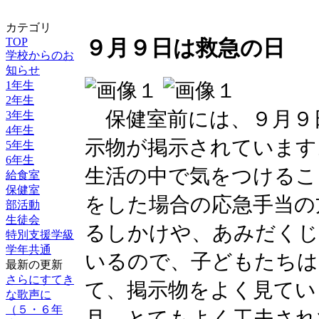
カテゴリ
TOP
９月９日は救急の日
学校からのお
知らせ
1年生
2年生
保健室前には、９月９
3年生
4年生
示物が掲示されています
5年生
6年生
生活の中で気をつけるこ
給食室
保健室
をした場合の応急手当の
部活動
生徒会
るしかけや、あみだくじ
特別支援学級
学年共通
いるので、子どもたちは
最新の更新
さらにすてき
て、掲示物をよく見てい
な歌声に
（５・６年
月、とてもよく工夫され