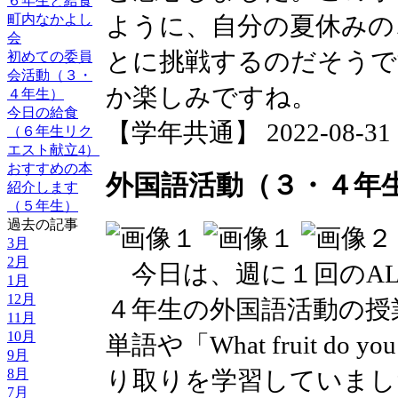
６年生と給食
町内なかよし
ように、自分の夏休みの
会
とに挑戦するのだそうで
初めての委員
会活動（３・
か楽しみですね。
４年生）
今日の給食
【学年共通】 2022-08-31 17
（６年生リク
エスト献立4）
おすすめの本
外国語活動（３・４年
紹介します
（５年生）
過去の記事
3月
2月
今日は、週に１回のAL
1月
12月
４年生の外国語活動の授
11月
10月
単語や「What fruit do yo
9月
り取りを学習していまし
8月
7月