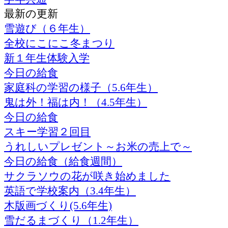
最新の更新
雪遊び（６年生）
全校にこにこ冬まつり
新１年生体験入学
今日の給食
家庭科の学習の様子（5.6年生）
鬼は外！福は内！（4.5年生）
今日の給食
スキー学習２回目
うれしいプレゼント～お米の売上で～
今日の給食（給食週間）
サクラソウの花が咲き始めました
英語で学校案内（3.4年生）
木版画づくり(5.6年生)
雪だるまづくり（1.2年生）