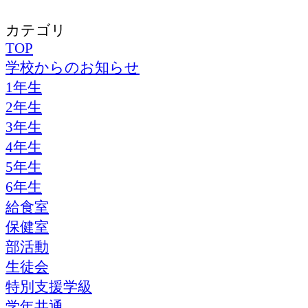
カテゴリ
TOP
学校からのお知らせ
1年生
2年生
3年生
4年生
5年生
6年生
給食室
保健室
部活動
生徒会
特別支援学級
学年共通