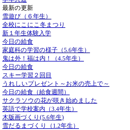
最新の更新
雪遊び（６年生）
全校にこにこ冬まつり
新１年生体験入学
今日の給食
家庭科の学習の様子（5.6年生）
鬼は外！福は内！（4.5年生）
今日の給食
スキー学習２回目
うれしいプレゼント～お米の売上で～
今日の給食（給食週間）
サクラソウの花が咲き始めました
英語で学校案内（3.4年生）
木版画づくり(5.6年生)
雪だるまづくり（1.2年生）