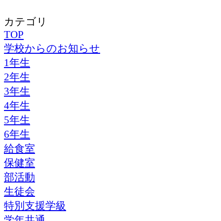
カテゴリ
TOP
学校からのお知らせ
1年生
2年生
3年生
4年生
5年生
6年生
給食室
保健室
部活動
生徒会
特別支援学級
学年共通