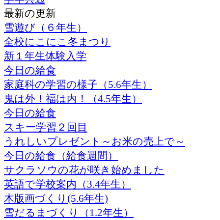
最新の更新
雪遊び（６年生）
全校にこにこ冬まつり
新１年生体験入学
今日の給食
家庭科の学習の様子（5.6年生）
鬼は外！福は内！（4.5年生）
今日の給食
スキー学習２回目
うれしいプレゼント～お米の売上で～
今日の給食（給食週間）
サクラソウの花が咲き始めました
英語で学校案内（3.4年生）
木版画づくり(5.6年生)
雪だるまづくり（1.2年生）