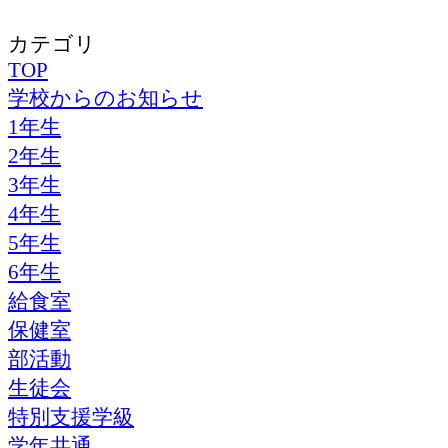
カテゴリ
TOP
学校からのお知らせ
1年生
2年生
3年生
4年生
5年生
6年生
給食室
保健室
部活動
生徒会
特別支援学級
学年共通