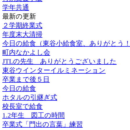
学年共通
最新の更新
２学期終業式
年度末大清掃
今日の給食（東谷小給食室、ありがとう
町内なかよし会
JTLの先生 ありがとうございました
東谷ウインターイルミネーション
卒業まで後５日
今日の給食
ホタルの引継ぎ式
校長室で給食
1.2年生 図工の時間
卒業式「門出の言葉」練習