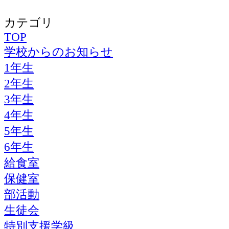
カテゴリ
TOP
学校からのお知らせ
1年生
2年生
3年生
4年生
5年生
6年生
給食室
保健室
部活動
生徒会
特別支援学級