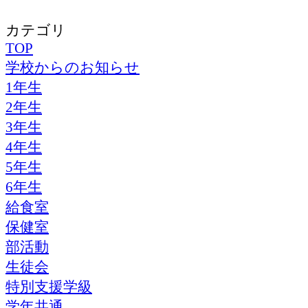
カテゴリ
TOP
学校からのお知らせ
1年生
2年生
3年生
4年生
5年生
6年生
給食室
保健室
部活動
生徒会
特別支援学級
学年共通