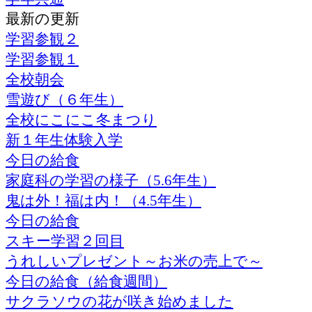
最新の更新
学習参観２
学習参観１
全校朝会
雪遊び（６年生）
全校にこにこ冬まつり
新１年生体験入学
今日の給食
家庭科の学習の様子（5.6年生）
鬼は外！福は内！（4.5年生）
今日の給食
スキー学習２回目
うれしいプレゼント～お米の売上で～
今日の給食（給食週間）
サクラソウの花が咲き始めました