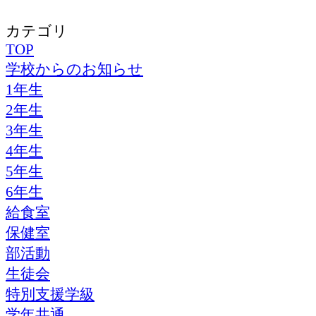
カテゴリ
TOP
学校からのお知らせ
1年生
2年生
3年生
4年生
5年生
6年生
給食室
保健室
部活動
生徒会
特別支援学級
学年共通