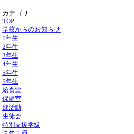
カテゴリ
TOP
学校からのお知らせ
1年生
2年生
3年生
4年生
5年生
6年生
給食室
保健室
部活動
生徒会
特別支援学級
学年共通