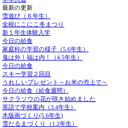
最新の更新
雪遊び（６年生）
全校にこにこ冬まつり
新１年生体験入学
今日の給食
家庭科の学習の様子（5.6年生）
鬼は外！福は内！（4.5年生）
今日の給食
スキー学習２回目
うれしいプレゼント～お米の売上で～
今日の給食（給食週間）
サクラソウの花が咲き始めました
英語で学校案内（3.4年生）
木版画づくり(5.6年生)
雪だるまづくり（1.2年生）