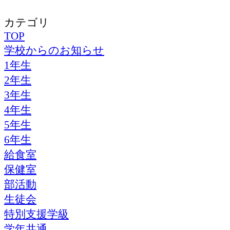
カテゴリ
TOP
学校からのお知らせ
1年生
2年生
3年生
4年生
5年生
6年生
給食室
保健室
部活動
生徒会
特別支援学級
学年共通