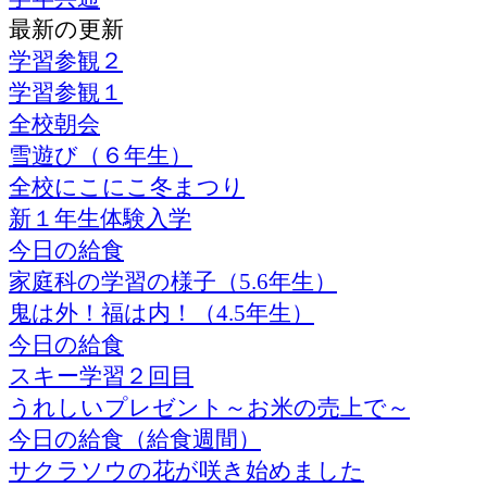
最新の更新
学習参観２
学習参観１
全校朝会
雪遊び（６年生）
全校にこにこ冬まつり
新１年生体験入学
今日の給食
家庭科の学習の様子（5.6年生）
鬼は外！福は内！（4.5年生）
今日の給食
スキー学習２回目
うれしいプレゼント～お米の売上で～
今日の給食（給食週間）
サクラソウの花が咲き始めました