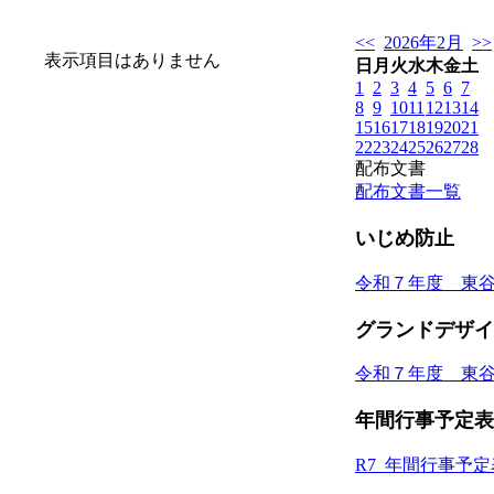
<<
2026年2月
>>
表示項目はありません
日
月
火
水
木
金
土
1
2
3
4
5
6
7
8
9
10
11
12
13
14
15
16
17
18
19
20
21
22
23
24
25
26
27
28
配布文書
配布文書一覧
いじめ防止
令和７年度 東
グランドデザイ
令和７年度 東
年間行事予定表
R7_年間行事予定