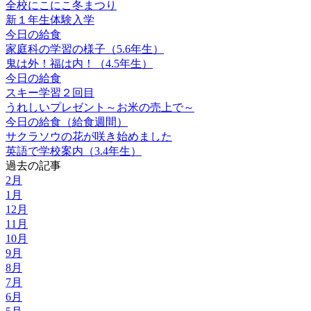
全校にこにこ冬まつり
新１年生体験入学
今日の給食
家庭科の学習の様子（5.6年生）
鬼は外！福は内！（4.5年生）
今日の給食
スキー学習２回目
うれしいプレゼント～お米の売上で～
今日の給食（給食週間）
サクラソウの花が咲き始めました
英語で学校案内（3.4年生）
過去の記事
2月
1月
12月
11月
10月
9月
8月
7月
6月