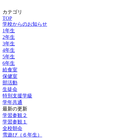
カテゴリ
TOP
学校からのお知らせ
1年生
2年生
3年生
4年生
5年生
6年生
給食室
保健室
部活動
生徒会
特別支援学級
学年共通
最新の更新
学習参観２
学習参観１
全校朝会
雪遊び（６年生）