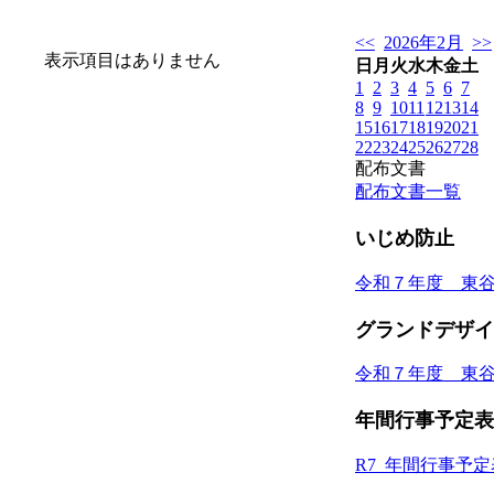
<<
2026年2月
>>
表示項目はありません
日
月
火
水
木
金
土
1
2
3
4
5
6
7
8
9
10
11
12
13
14
15
16
17
18
19
20
21
22
23
24
25
26
27
28
配布文書
配布文書一覧
いじめ防止
令和７年度 東
グランドデザイ
令和７年度 東
年間行事予定表
R7_年間行事予定