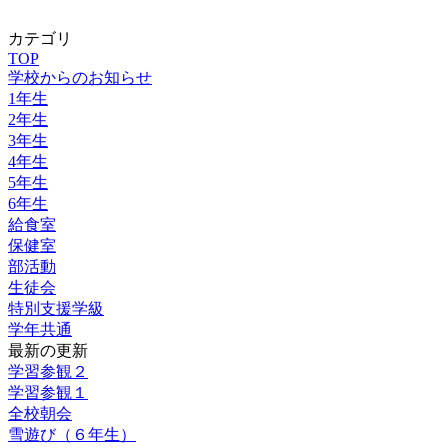
カテゴリ
TOP
学校からのお知らせ
1年生
2年生
3年生
4年生
5年生
6年生
給食室
保健室
部活動
生徒会
特別支援学級
学年共通
最新の更新
学習参観２
学習参観１
全校朝会
雪遊び（６年生）