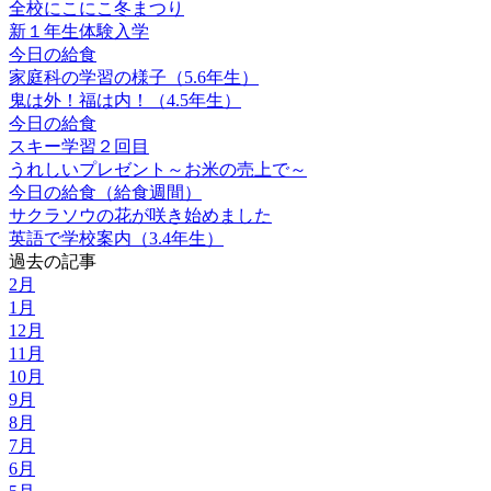
全校にこにこ冬まつり
新１年生体験入学
今日の給食
家庭科の学習の様子（5.6年生）
鬼は外！福は内！（4.5年生）
今日の給食
スキー学習２回目
うれしいプレゼント～お米の売上で～
今日の給食（給食週間）
サクラソウの花が咲き始めました
英語で学校案内（3.4年生）
過去の記事
2月
1月
12月
11月
10月
9月
8月
7月
6月