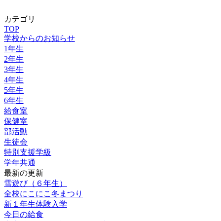
カテゴリ
TOP
学校からのお知らせ
1年生
2年生
3年生
4年生
5年生
6年生
給食室
保健室
部活動
生徒会
特別支援学級
学年共通
最新の更新
雪遊び（６年生）
全校にこにこ冬まつり
新１年生体験入学
今日の給食