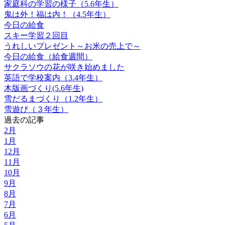
家庭科の学習の様子（5.6年生）
鬼は外！福は内！（4.5年生）
今日の給食
スキー学習２回目
うれしいプレゼント～お米の売上で～
今日の給食（給食週間）
サクラソウの花が咲き始めました
英語で学校案内（3.4年生）
木版画づくり(5.6年生)
雪だるまづくり（1.2年生）
雪遊び（３年生）
過去の記事
2月
1月
12月
11月
10月
9月
8月
7月
6月