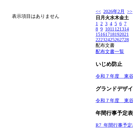
<<
2026年2月
>>
表示項目はありません
日
月
火
水
木
金
土
1
2
3
4
5
6
7
8
9
10
11
12
13
14
15
16
17
18
19
20
21
22
23
24
25
26
27
28
配布文書
配布文書一覧
いじめ防止
令和７年度 東
グランドデザイ
令和７年度 東
年間行事予定表
R7_年間行事予定