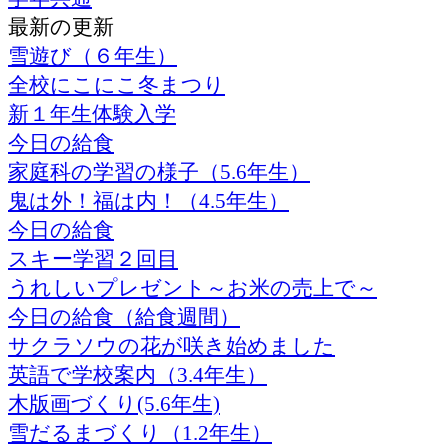
最新の更新
雪遊び（６年生）
全校にこにこ冬まつり
新１年生体験入学
今日の給食
家庭科の学習の様子（5.6年生）
鬼は外！福は内！（4.5年生）
今日の給食
スキー学習２回目
うれしいプレゼント～お米の売上で～
今日の給食（給食週間）
サクラソウの花が咲き始めました
英語で学校案内（3.4年生）
木版画づくり(5.6年生)
雪だるまづくり（1.2年生）