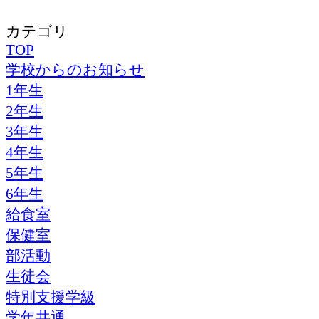
カテゴリ
TOP
学校からのお知らせ
1年生
2年生
3年生
4年生
5年生
6年生
給食室
保健室
部活動
生徒会
特別支援学級
学年共通